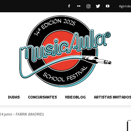
Agenda
DUDAS
CONCURSANTES
VIDEOBLOG
ARTISTAS INVITADO
MusicAula
4 junio – FABRIK (MADRID)