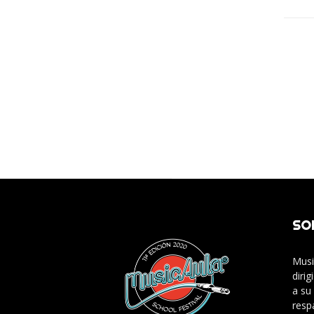
SO
Musi
diri
a su
resp