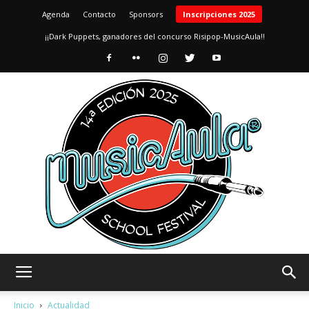
Agenda
Contacto
Sponsors
Inscripciones 2025
¡¡Dark Puppets, ganadores del concurso Risipop-MusicAula!!
MusicAula
Inicio
Actualidad