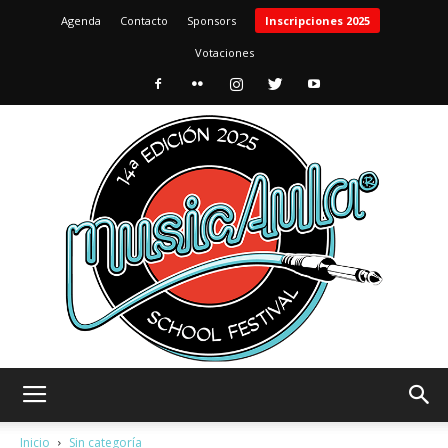
Agenda
Contacto
Sponsors
Inscripciones 2025
Votaciones
MusicAula
Inicio
Sin categoría