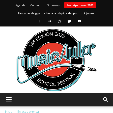
Agenda
Contacto
Sponsors
Inscripciones 2025
Zancadas de gigante hacia la cúspide del pop-rock juvenil
MusicAula
Inicio
Enlaces prensa