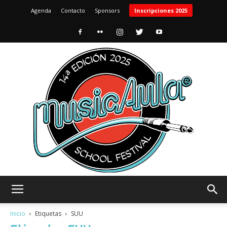
Agenda
Contacto
Sponsors
Inscripciones 2025
MusicAula
Inicio
Etiquetas
SUU