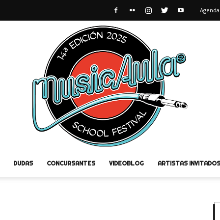
Agenda
DUDAS
CONCURSANTES
VIDEOBLOG
ARTISTAS INVITADO
MusicAula