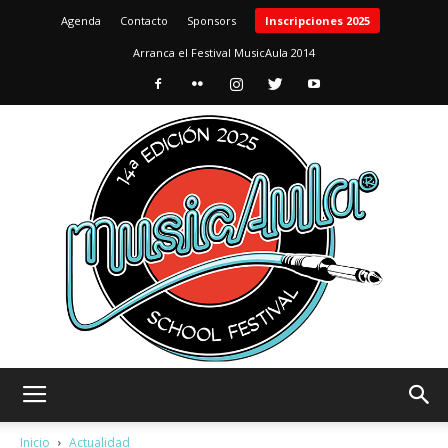
Agenda
Contacto
Sponsors
Inscripciones 2025
Arranca el Festival MusicAula 2014
MusicAula
Inicio
Actualidad