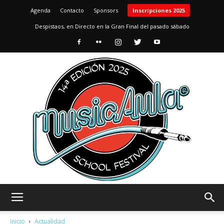
Agenda
Contacto
Sponsors
Inscripciones 2025
Despistaos, en Directo en la Gran Final del pasado sábado
MusicAula
Inicio
Actualidad