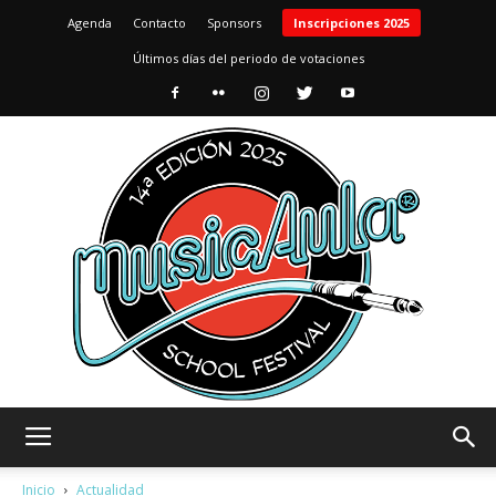
Agenda
Contacto
Sponsors
Inscripciones 2025
Últimos días del periodo de votaciones
MusicAula
Inicio
Actualidad