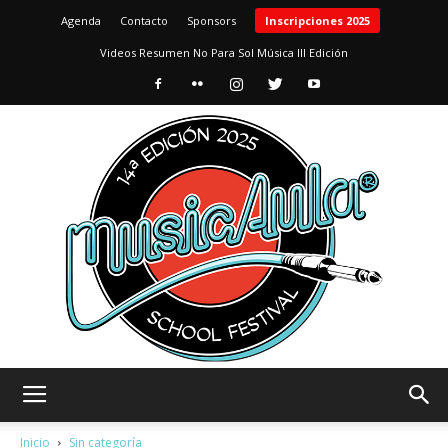
Agenda
Contacto
Sponsors
Inscripciones 2025
Videos Resumen No Para Sol Música III Edición
MusicAula
Inicio
Sin categoría