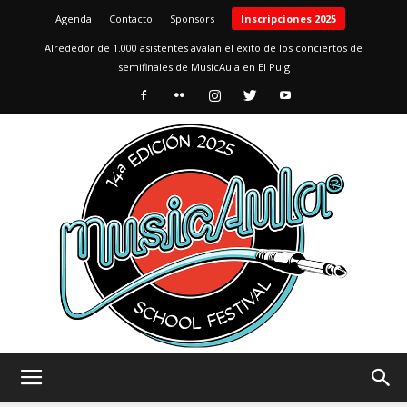
Agenda
Contacto
Sponsors
Inscripciones 2025
Alrededor de 1.000 asistentes avalan el éxito de los conciertos de
semifinales de MusicAula en El Puig
MusicAula