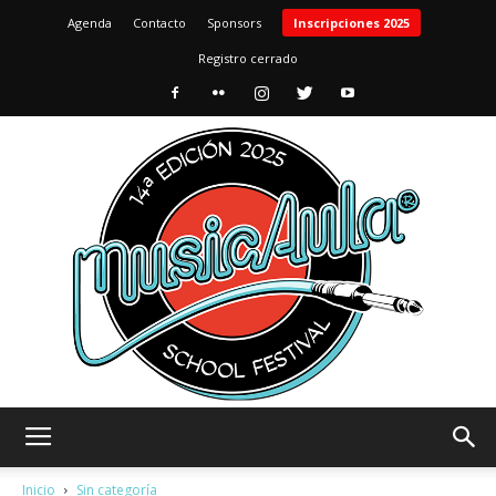
Agenda
Contacto
Sponsors
Inscripciones 2025
Registro cerrado
MusicAula
Inicio
Sin categoría