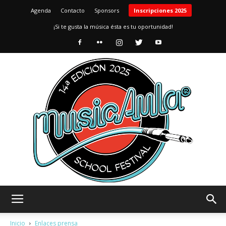
Agenda
Contacto
Sponsors
Inscripciones 2025
¡Si te gusta la música ésta es tu oportunidad!
MusicAula
Inicio
Enlaces prensa