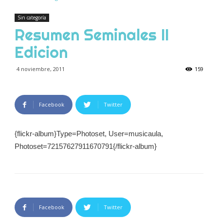
Sin categoría
Resumen Seminales II
Edicion
4 noviembre, 2011
159
Facebook
Twitter
{flickr-album}Type=Photoset, User=musicaula,
Photoset=72157627911670791{/flickr-album}
Facebook
Twitter