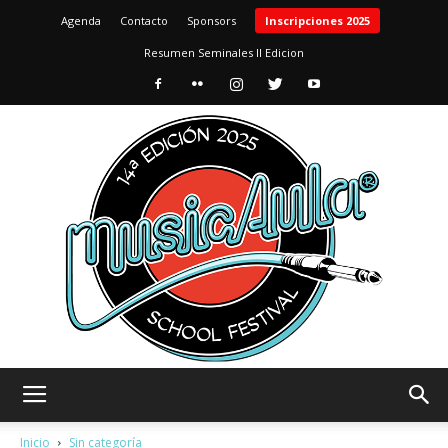
Agenda
Contacto
Sponsors
Inscripciones 2025
Resumen Seminales II Edicion
MusicAula
Inicio
Sin categoría