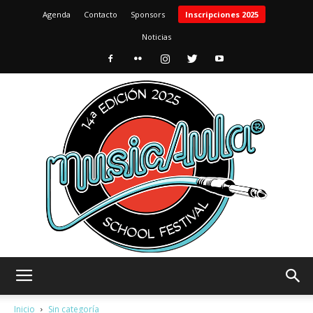
Agenda
Contacto
Sponsors
Inscripciones 2025
Noticias
MusicAula
Inicio
Sin categoría