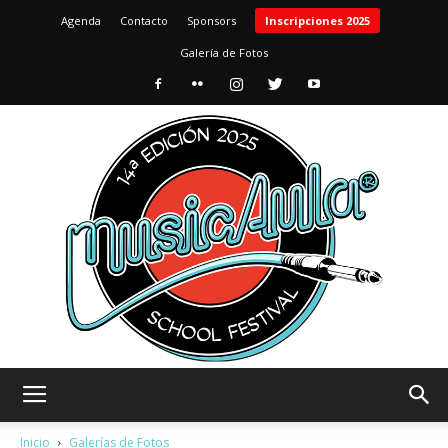
Agenda
Contacto
Sponsors
Inscripciones 2025
Galería de Fotos
MusicAula
Inicio
Galerías de Fotos