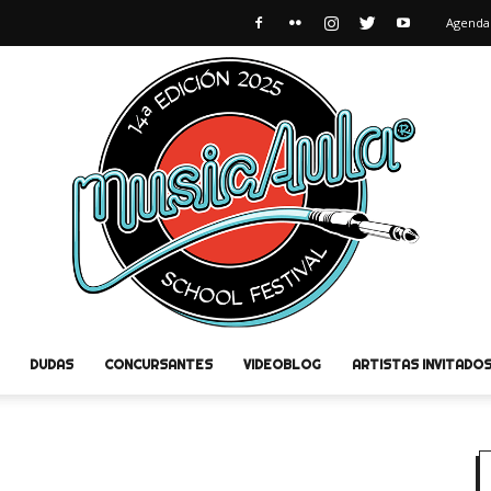
Agenda
DUDAS
CONCURSANTES
VIDEOBLOG
ARTISTAS INVITADO
MusicAula