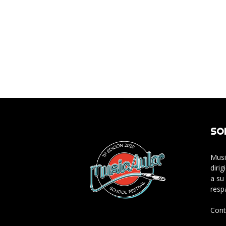
SO
Musi
diri
a su
resp
Cont